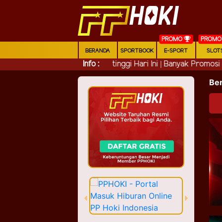
PROMO
PROM
BERANDA
SPORTBOOK
E-SPORT
SLOT
 Dengan RTP Tertinggi Hari Ini | Banyak Promosi dan Event Men
Info :
Be