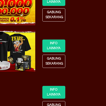
LAINNYA
GABUNG
SEKARANG
INFO
LAINNYA
GABUNG
SEKARANG
INFO
LAINNYA
GABUNG