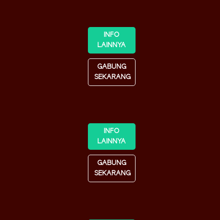
INFO
LAINNYA
GABUNG
SEKARANG
INFO
LAINNYA
GABUNG
SEKARANG