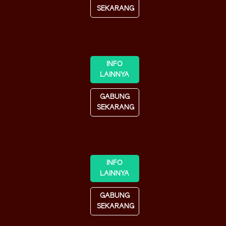
SEKARANG
INFO
LAINNYA
GABUNG
SEKARANG
INFO
LAINNYA
GABUNG
SEKARANG