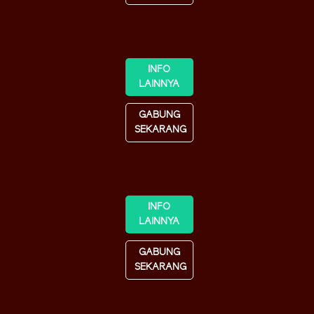
INFO
LAINNYA
GABUNG
SEKARANG
INFO
LAINNYA
GABUNG
SEKARANG